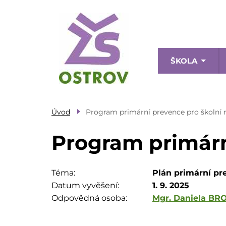
Přejít
k
hlavnímu
obsahu
Menu
ŠKOLA
navig
Úvod
Program primární prevence pro školní 
Program primárn
Téma
Plán primární pr
Datum vyvěšení
1. 9. 2025
Odpovědná osoba
Mgr. Daniela B