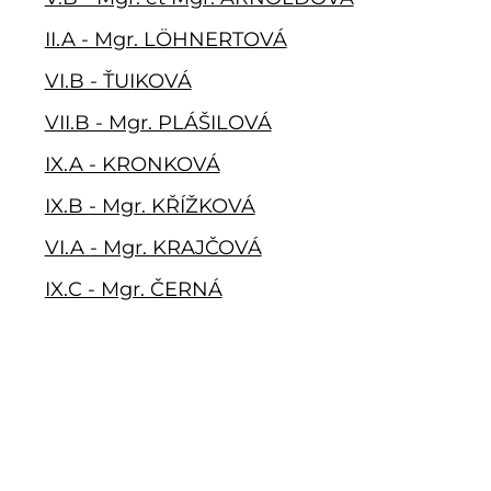
II.A - Mgr. LÖHNERTOVÁ
VI.B - ŤUIKOVÁ
VII.B - Mgr. PLÁŠILOVÁ
IX.A - KRONKOVÁ
IX.B - Mgr. KŘÍŽKOVÁ
VI.A - Mgr. KRAJČOVÁ
IX.C - Mgr. ČERNÁ