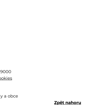
839000
ookies
ly a obce
Zpět nahoru