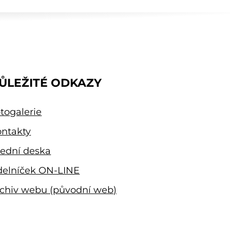
ŮLEŽITÉ ODKAZY
togalerie
ntakty
ední deska
delníček ON-LINE
chiv webu (původní web)