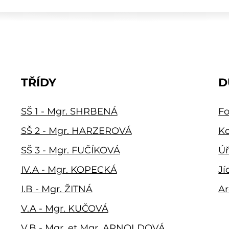
TŘÍDY
D
SŠ 1 - Mgr. SHRBENÁ
Fo
SŠ 2 - Mgr. HARZEROVÁ
Ko
SŠ 3 - Mgr. FUČÍKOVÁ
Úř
IV.A - Mgr. KOPECKÁ
Jí
I.B - Mgr. ŽITNÁ
Ar
V.A - Mgr. KUČOVÁ
V.B - Mgr. et Mgr. ARNOLDOVÁ