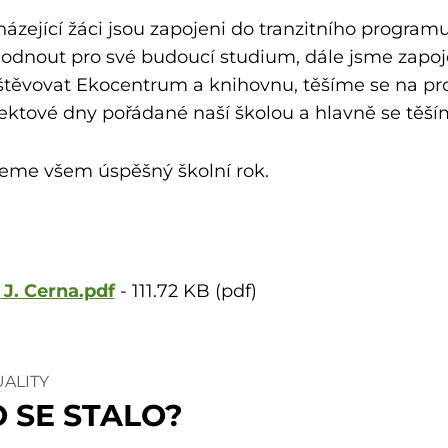
ázející žáci jsou zapojeni do tranzitního program
hodnout pro své budoucí studium, dále jsme zap
těvovat Ekocentrum a knihovnu, těšíme se na pro
ektové dny pořádané naší školou a hlavně se těší
eme všem úspěšný školní rok.
 J. Cerna.pdf
-
111.72 KB (pdf)
UALITY
 SE STALO?