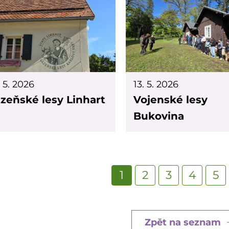
. 5. 2026
13. 5. 2026
zeňské lesy Linhart
Vojenské lesy
Bukovina
tránkování
Aktuální
1
Page
2
Page
3
Page
4
Pa
5
stránka
Zpět na seznam