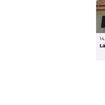
14
Lá
S