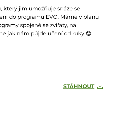
u, který jim umožňuje snáze se
ojeni do programu EVO. Máme v plánu
gramy spojené se zvířaty, na
me jak nám půjde učení od ruky 😊
STÁHNOUT