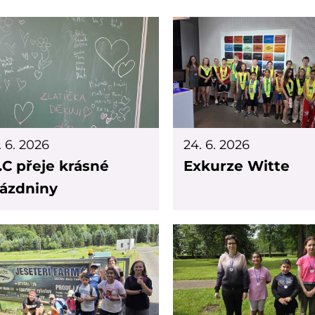
. 6. 2026
24. 6. 2026
.C přeje krásné
Exkurze Witte
ázdniny