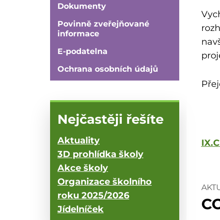
Dokumenty
Vych
Povinně zveřejňované
roz
informace
navš
E-podatelna
proj
Ochrana osobních údajů
Přej
Nejčastěji řešíte
Aktuality
IX.C
3D prohlídka školy
Akce školy
Organizace školního
AKT
roku 2025/2026
CO
Jídelníček