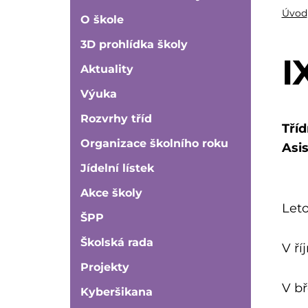
Úvod
O škole
3D prohlídka školy
I
Aktuality
Výuka
Rozvrhy tříd
Tříd
Organizace školního roku
Asi
Jídelní lístek
Akce školy
Leto
ŠPP
Školská rada
V ří
Projekty
V bř
Kyberšikana