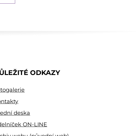
ŮLEŽITÉ ODKAZY
togalerie
ntakty
ední deska
delníček ON-LINE
chiv webu (původní web)