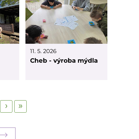
11. 5. 2026
Cheb - výroba mýdla
Následující stránka
Poslední stránka
›
»
ge