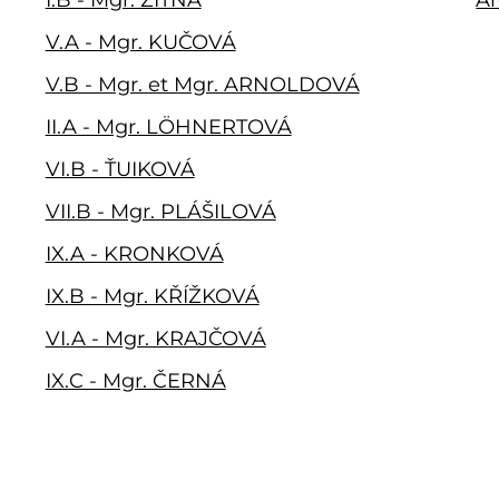
V.A - Mgr. KUČOVÁ
V.B - Mgr. et Mgr. ARNOLDOVÁ
II.A - Mgr. LÖHNERTOVÁ
VI.B - ŤUIKOVÁ
VII.B - Mgr. PLÁŠILOVÁ
IX.A - KRONKOVÁ
IX.B - Mgr. KŘÍŽKOVÁ
VI.A - Mgr. KRAJČOVÁ
IX.C - Mgr. ČERNÁ