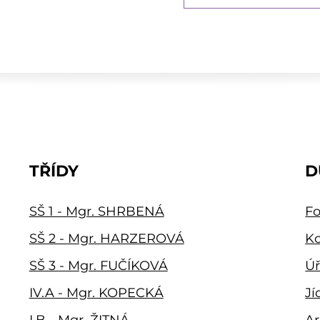
TŘÍDY
D
SŠ 1 - Mgr. SHRBENÁ
Fo
SŠ 2 - Mgr. HARZEROVÁ
Ko
SŠ 3 - Mgr. FUČÍKOVÁ
Úř
IV.A - Mgr. KOPECKÁ
Jí
I.B - Mgr. ŽITNÁ
Ar