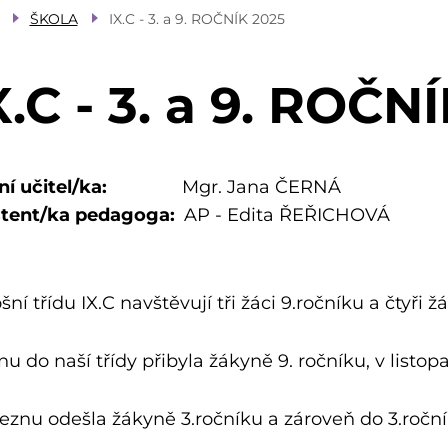
ŠKOLA
IX.C - 3. a 9. ROČNÍK 2025
X.C - 3. a 9. ROČN
ní učitel/ka
Mgr. Jana ČERNÁ
stent/ka pedagoga
AP - Edita ŘEŘICHOVÁ
šní třídu IX.C navštěvují tři žáci 9.ročníku a čtyři ž
jnu do naší třídy přibyla žákyně 9. ročníku, v listo
eznu odešla žákyně 3.ročníku a zároveň do 3.roční