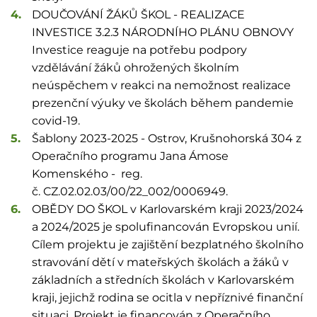
DOUČOVÁNÍ ŽÁKŮ ŠKOL - REALIZACE
INVESTICE 3.2.3 NÁRODNÍHO PLÁNU OBNOVY
Investice reaguje na potřebu podpory
vzdělávání žáků ohrožených školním
neúspěchem v reakci na nemožnost realizace
prezenční výuky ve školách během pandemie
covid-19.
Šablony 2023-2025 - Ostrov, Krušnohorská 304 z
Operačního programu Jana Ámose
Komenského - reg.
č. CZ.02.02.03/00/22_002/0006949.
OBĚDY DO ŠKOL v Karlovarském kraji 2023/2024
a 2024/2025 je spolufinancován Evropskou unií.
Cílem projektu je zajištění bezplatného školního
stravování dětí v mateřských školách a žáků v
základních a středních školách v Karlovarském
kraji, jejichž rodina se ocitla v nepříznivé finanční
situaci. Projekt je financován z Operačního