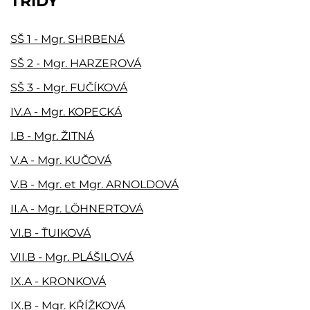
TŘÍDY
SŠ 1 - Mgr. SHRBENÁ
SŠ 2 - Mgr. HARZEROVÁ
SŠ 3 - Mgr. FUČÍKOVÁ
IV.A - Mgr. KOPECKÁ
I.B - Mgr. ŽITNÁ
V.A - Mgr. KUČOVÁ
V.B - Mgr. et Mgr. ARNOLDOVÁ
II.A - Mgr. LÖHNERTOVÁ
VI.B - ŤUIKOVÁ
VII.B - Mgr. PLÁŠILOVÁ
IX.A - KRONKOVÁ
IX.B - Mgr. KŘÍŽKOVÁ