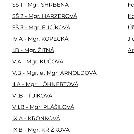
SŠ 1 - Mgr. SHRBENÁ
Fo
SŠ 2 - Mgr. HARZEROVÁ
Ko
SŠ 3 - Mgr. FUČÍKOVÁ
Úř
IV.A - Mgr. KOPECKÁ
Jí
I.B - Mgr. ŽITNÁ
Ar
V.A - Mgr. KUČOVÁ
V.B - Mgr. et Mgr. ARNOLDOVÁ
II.A - Mgr. LÖHNERTOVÁ
VI.B - ŤUIKOVÁ
VII.B - Mgr. PLÁŠILOVÁ
IX.A - KRONKOVÁ
IX.B - Mgr. KŘÍŽKOVÁ