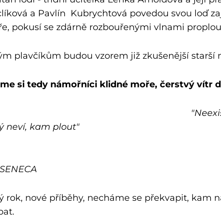
líková a Pavlín Kubrychtová povedou svou loď za
e, pokusí se zdárně rozbouřenými vlnami proplou
m plavčíkům budou vzorem již zkušenější starší 
me si tedy námořníci klidné moře, čerstvý vítr 
"Neexistuje přízni
ý neví, kam plout"
SENECA
 rok, nové příběhy, necháme se překvapit, kam n
bat.