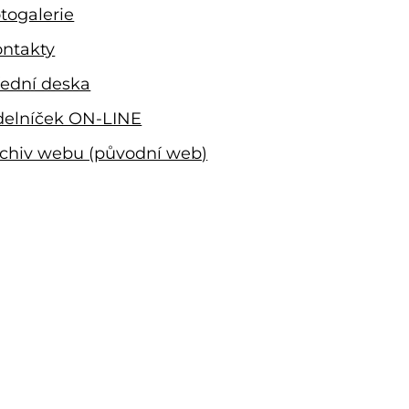
togalerie
ntakty
ední deska
delníček ON-LINE
chiv webu (původní web)