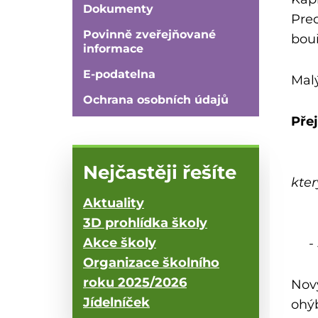
Dokumenty
Prec
Povinně zveřejňované
bouř
informace
E-podatelna
Malý
Ochrana osobních údajů
Přej
Nejčastěji řešíte
kter
Aktuality
3D prohlídka školy
Akce školy
- 
Organizace školního
roku 2025/2026
Nový
Jídelníček
ohý