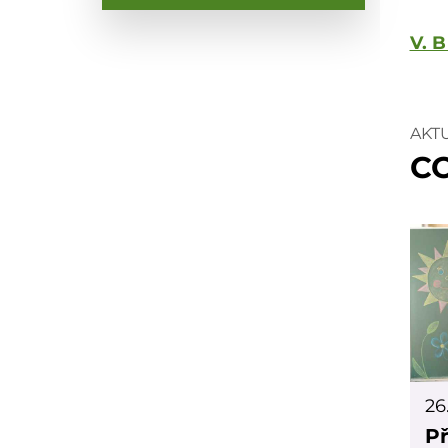
V. B
AKT
CO
26
Př