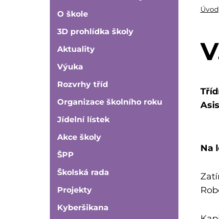
Úvod
O škole
3D prohlídka školy
V
Aktuality
Výuka
Rozvrhy tříd
Tříd
Organizace školního roku
Asi
Jídelní lístek
Akce školy
Na l
ŠPP
Školská rada
Zatí
Robe
Projekty
Kyberšikana
Kapi