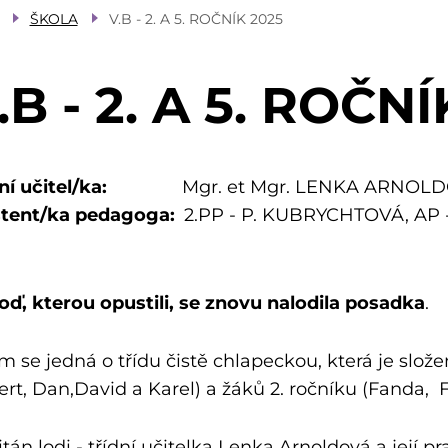
ŠKOLA
V.B - 2. A 5. ROČNÍK 2025
.B - 2. A 5. ROČN
ní učitel/ka
Mgr. et Mgr. LENKA ARNOL
stent/ka pedagoga
2.PP - P. KUBRYCHTOVÁ, AP
oď, kterou opustili, se znovu nalodila posadka
.
m se jedná o třídu čistě chlapeckou, která je slože
rt, Dan,David a Karel) a žáků 2. ročníku (Fanda, F
tán lodi - třídní učitelka Lenka Arnoldová a její p