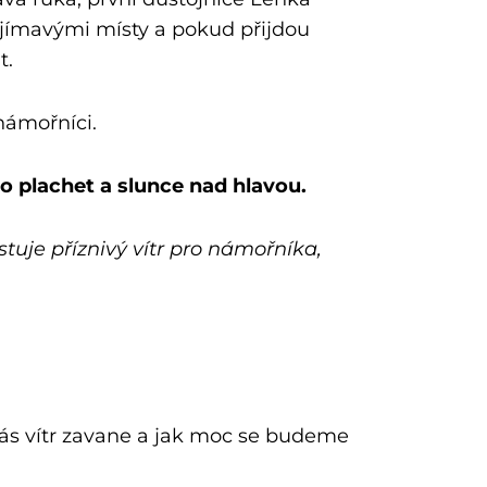
jímavými místy a pokud přijdou
t.
námořníci.
do plachet a slunce nad hlavou.
vý vítr pro námořníka,
ás vítr zavane a jak moc se budeme