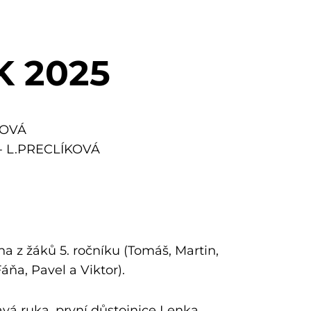
ÍK 2025
DOVÁ
 - L.PRECLÍKOVÁ
na z žáků 5. ročníku (Tomáš, Martin,
áňa, Pavel a Viktor).
ravá ruka, první důstojnice Lenka