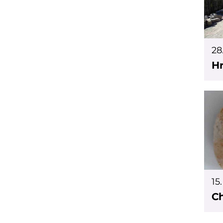
28
Hr
15
Ch