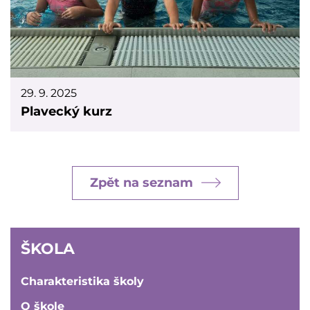
29. 9. 2025
Plavecký kurz
Zpět na seznam
ŠKOLA
ŠKOLA
Charakteristika školy
O škole