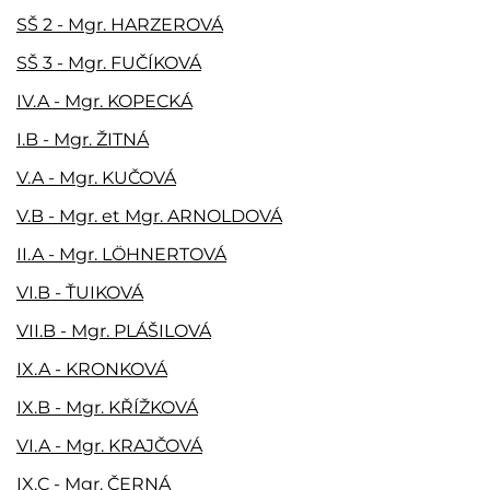
SŠ 2 - Mgr. HARZEROVÁ
SŠ 3 - Mgr. FUČÍKOVÁ
IV.A - Mgr. KOPECKÁ
I.B - Mgr. ŽITNÁ
V.A - Mgr. KUČOVÁ
V.B - Mgr. et Mgr. ARNOLDOVÁ
II.A - Mgr. LÖHNERTOVÁ
VI.B - ŤUIKOVÁ
VII.B - Mgr. PLÁŠILOVÁ
IX.A - KRONKOVÁ
IX.B - Mgr. KŘÍŽKOVÁ
VI.A - Mgr. KRAJČOVÁ
IX.C - Mgr. ČERNÁ