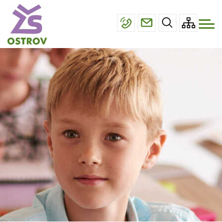
Menu
Přejít
ŠKOLA
navigace
k
TŘÍDY
hlavnímu
obsahu
ŠKOLNÍ DRUŽINA
ÚŘEDNÍ DESKA
FOTOGALERIE
KONTAKTY