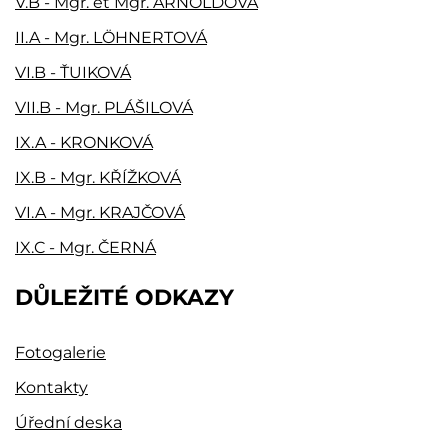
V.B - Mgr. et Mgr. ARNOLDOVÁ
II.A - Mgr. LÖHNERTOVÁ
VI.B - ŤUIKOVÁ
VII.B - Mgr. PLÁŠILOVÁ
IX.A - KRONKOVÁ
IX.B - Mgr. KŘÍŽKOVÁ
VI.A - Mgr. KRAJČOVÁ
IX.C - Mgr. ČERNÁ
DŮLEŽITÉ ODKAZY
Fotogalerie
Kontakty
Úřední deska