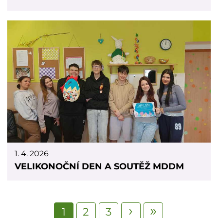
1. 4. 2026
VELIKONOČNÍ DEN A SOUTĚŽ MDDM
Stránkování
Následující stránka
Poslední stránka
›
»
Aktuální
1
Page
2
Page
3