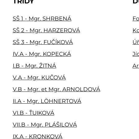
TŘÍDY
D
SŠ 1 - Mgr. SHRBENÁ
Fo
SŠ 2 - Mgr. HARZEROVÁ
Ko
SŠ 3 - Mgr. FUČÍKOVÁ
Úř
IV.A - Mgr. KOPECKÁ
Jí
I.B - Mgr. ŽITNÁ
Ar
V.A - Mgr. KUČOVÁ
V.B - Mgr. et Mgr. ARNOLDOVÁ
II.A - Mgr. LÖHNERTOVÁ
VI.B - ŤUIKOVÁ
VII.B - Mgr. PLÁŠILOVÁ
IX.A - KRONKOVÁ