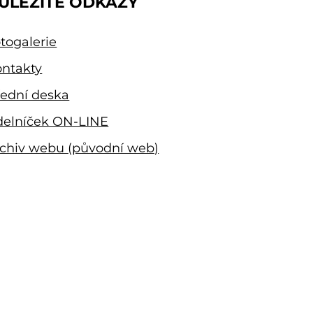
ŮLEŽITÉ ODKAZY
togalerie
ntakty
ední deska
delníček ON-LINE
chiv webu (původní web)