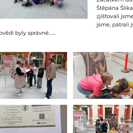
Štěpána Šlika
zjišťovali js
jsme, pátrali
vědi byly správné......