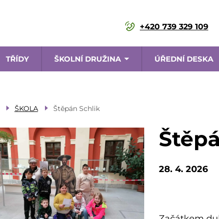
+420 739 329 109
TŘÍDY
ŠKOLNÍ DRUŽINA
ÚŘEDNÍ DESKA
ce
ŠKOLA
Štěpán Schlik
Štěpá
28. 4. 2026
Začátkem dub