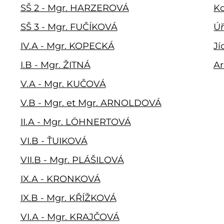
SŠ 2 - Mgr. HARZEROVÁ
Ko
SŠ 3 - Mgr. FUČÍKOVÁ
Úř
IV.A - Mgr. KOPECKÁ
Jí
I.B - Mgr. ŽITNÁ
Ar
V.A - Mgr. KUČOVÁ
V.B - Mgr. et Mgr. ARNOLDOVÁ
II.A - Mgr. LÖHNERTOVÁ
VI.B - ŤUIKOVÁ
VII.B - Mgr. PLÁŠILOVÁ
IX.A - KRONKOVÁ
IX.B - Mgr. KŘÍŽKOVÁ
VI.A - Mgr. KRAJČOVÁ