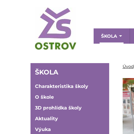
Přejít
k
hlavnímu
obsahu
Menu
ŠKOLA
naviga
ŠKOLA
Úvod
ŠKOLA
Charakteristika školy
O škole
3D prohlídka školy
Aktuality
Výuka