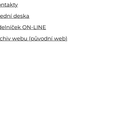
ntakty
ední deska
delníček ON-LINE
chiv webu (původní web)