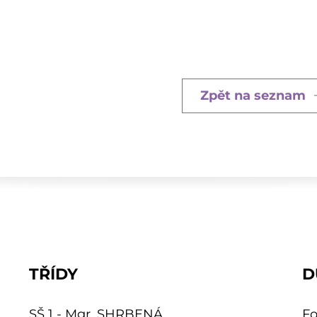
Zpět na seznam
TŘÍDY
D
SŠ 1 - Mgr. SHRBENÁ
Fo