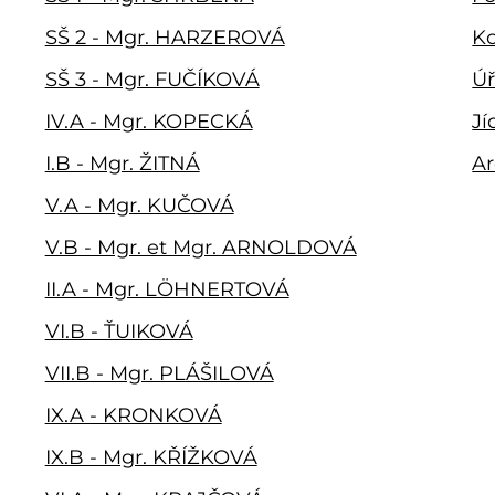
SŠ 2 - Mgr. HARZEROVÁ
Ko
SŠ 3 - Mgr. FUČÍKOVÁ
Úř
IV.A - Mgr. KOPECKÁ
Jí
I.B - Mgr. ŽITNÁ
Ar
V.A - Mgr. KUČOVÁ
V.B - Mgr. et Mgr. ARNOLDOVÁ
II.A - Mgr. LÖHNERTOVÁ
VI.B - ŤUIKOVÁ
VII.B - Mgr. PLÁŠILOVÁ
IX.A - KRONKOVÁ
IX.B - Mgr. KŘÍŽKOVÁ