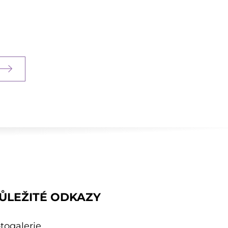
ŮLEŽITÉ ODKAZY
togalerie