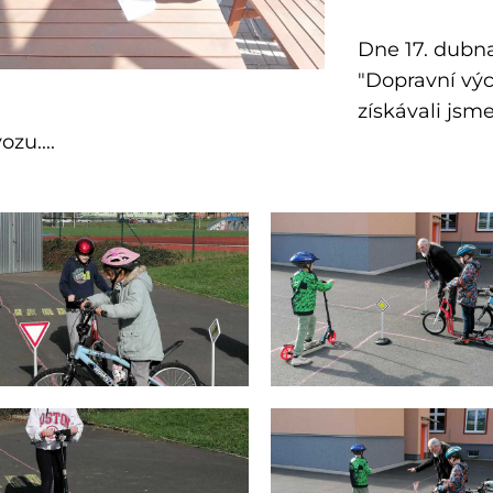
Dne 17. dubna
"Dopravní vých
získávali jsme
ozu....