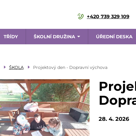
+420 739 329 109
TŘÍDY
ŠKOLNÍ DRUŽINA
ÚŘEDNÍ DESKA
ce
ŠKOLA
Projektový den - Dopravní výchova
Proje
Dopra
28. 4. 2026