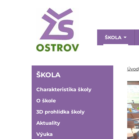
Přejít
k
hlavnímu
obsahu
Menu
ŠKOLA
naviga
ŠKOLA
Úvod
ŠKOLA
Charakteristika školy
O škole
3D prohlídka školy
Aktuality
Výuka