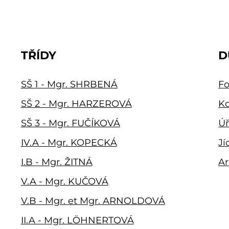
TŘÍDY
D
SŠ 1 - Mgr. SHRBENÁ
Fo
SŠ 2 - Mgr. HARZEROVÁ
Ko
SŠ 3 - Mgr. FUČÍKOVÁ
Úř
IV.A - Mgr. KOPECKÁ
Jí
I.B - Mgr. ŽITNÁ
Ar
V.A - Mgr. KUČOVÁ
V.B - Mgr. et Mgr. ARNOLDOVÁ
II.A - Mgr. LÖHNERTOVÁ