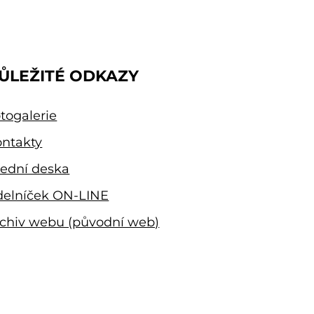
ŮLEŽITÉ ODKAZY
togalerie
ntakty
ední deska
delníček ON-LINE
chiv webu (původní web)