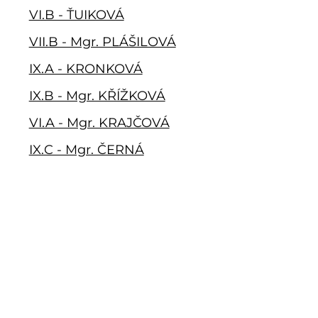
VI.B - ŤUIKOVÁ
VII.B - Mgr. PLÁŠILOVÁ
IX.A - KRONKOVÁ
IX.B - Mgr. KŘÍŽKOVÁ
VI.A - Mgr. KRAJČOVÁ
IX.C - Mgr. ČERNÁ