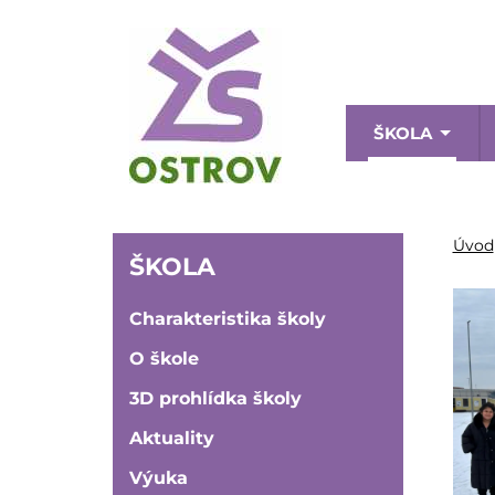
Přejít
k
hlavnímu
obsahu
Menu
ŠKOLA
naviga
ŠKOLA
Úvod
ŠKOLA
Charakteristika školy
O škole
3D prohlídka školy
Aktuality
Výuka